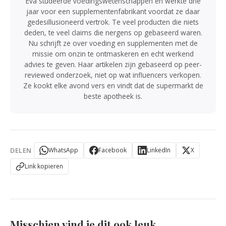
Eva studeerde voedingswetenschappen en werkte drie
jaar voor een supplementenfabrikant voordat ze daar
gedesillusioneerd vertrok. Te veel producten die niets
deden, te veel claims die nergens op gebaseerd waren.
Nu schrijft ze over voeding en supplementen met de
missie om onzin te ontmaskeren en echt werkend
advies te geven. Haar artikelen zijn gebaseerd op peer-
reviewed onderzoek, niet op wat influencers verkopen.
Ze kookt elke avond vers en vindt dat de supermarkt de
beste apotheek is.
DELEN
WhatsApp
Facebook
LinkedIn
X
Link kopieren
Misschien vind je dit ook leuk