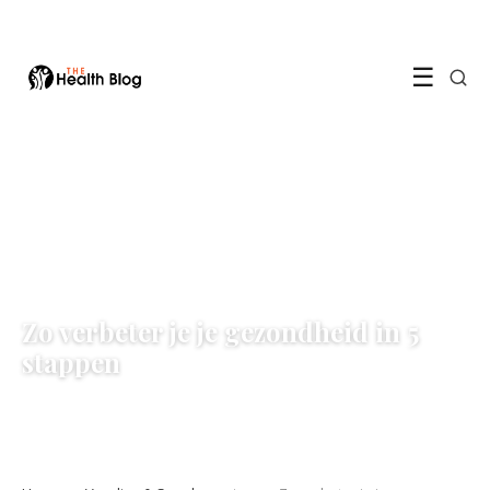
☰
VOEDING & SUPPLEMENTEN
Zo verbeter je je gezondheid in 5
stappen
18 January 2022
·
3 min leestijd