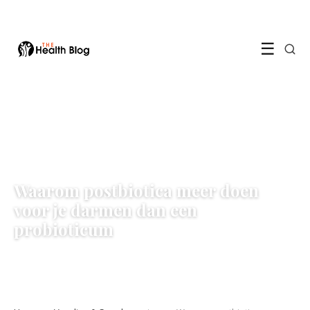
☰
VOEDING & SUPPLEMENTEN
Waarom postbiotica meer doen
voor je darmen dan een
probioticum
3 June 2026
·
7 min leestijd